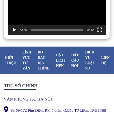
00:00
08:00
LĨNH
ĐO
DỊCH
ĐẶT
ĐẶT
GIỚI
VỰC
ĐẠC
VỤ
LIÊN
LỊCH
CÂU
THIỆU
TƯ
ĐỊA
LUẬT
HỆ
HẸN
HỎI
VẤN
CHÍNH
SƯ
TRỤ SỞ CHÍNH
VĂN PHÒNG TẠI HÀ NỘI
Số 69/172 Phú Diễn, P.Phú diễn, Q.Bắc Từ Liêm, TP.Hà Nội