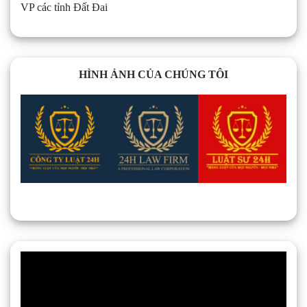
VP các tỉnh Đất Đai
HÌNH ẢNH CỦA CHÚNG TÔI
Trình
chơi
Video