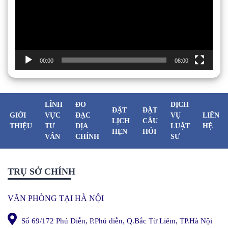
00:00
08:00
LĨNH
ĐO
DỊCH
ĐẶT
ĐẶT
GIỚI
VỰC
ĐẠC
VỤ
LIÊN
LỊCH
CÂU
THIỆU
TƯ
ĐỊA
LUẬT
HỆ
HẸN
HỎI
VẤN
CHÍNH
SƯ
TRỤ SỞ CHÍNH
VĂN PHÒNG TẠI HÀ NỘI
Số 69/172 Phú Diễn, P.Phú diễn, Q.Bắc Từ Liêm, TP.Hà Nội