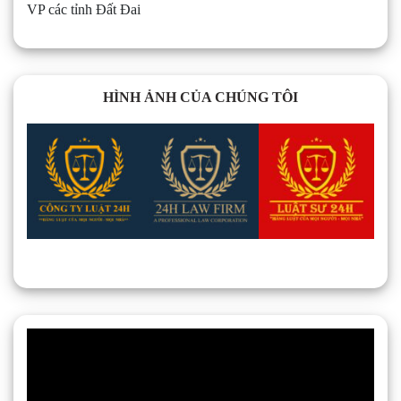
VP các tỉnh Đất Đai
HÌNH ẢNH CỦA CHÚNG TÔI
Trình
chơi
Video