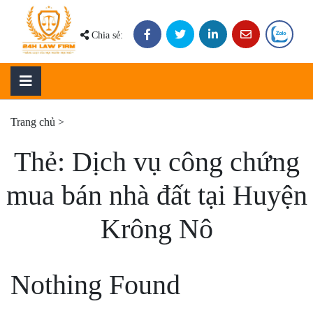
Skip
to
Chia sẻ:
content
Trang chủ
>
Thẻ:
Dịch vụ công chứng
mua bán nhà đất tại Huyện
Krông Nô
Nothing Found