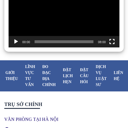
Video
00:00
08:00
LĨNH
ĐO
DỊCH
ĐẶT
ĐẶT
GIỚI
VỰC
ĐẠC
VỤ
LIÊN
LỊCH
CÂU
THIỆU
TƯ
ĐỊA
LUẬT
HỆ
HẸN
HỎI
VẤN
CHÍNH
SƯ
TRỤ SỞ CHÍNH
VĂN PHÒNG TẠI HÀ NỘI