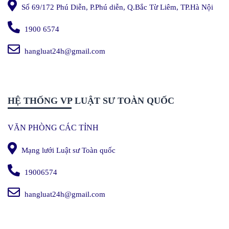
Số 69/172 Phú Diễn, P.Phú diễn, Q.Bắc Từ Liêm, TP.Hà Nội
1900 6574
hangluat24h@gmail.com
HỆ THỐNG VP LUẬT SƯ TOÀN QUỐC
VĂN PHÒNG CÁC TỈNH
Mạng lưới Luật sư Toàn quốc
19006574
hangluat24h@gmail.com