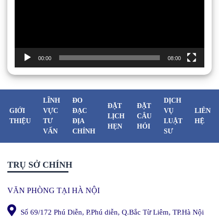
00:00
08:00
LĨNH
ĐO
DỊCH
ĐẶT
ĐẶT
GIỚI
VỰC
ĐẠC
VỤ
LIÊN
LỊCH
CÂU
THIỆU
TƯ
ĐỊA
LUẬT
HỆ
HẸN
HỎI
VẤN
CHÍNH
SƯ
TRỤ SỞ CHÍNH
VĂN PHÒNG TẠI HÀ NỘI
Số 69/172 Phú Diễn, P.Phú diễn, Q.Bắc Từ Liêm, TP.Hà Nội