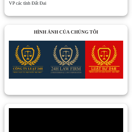
VP các tỉnh Đất Đai
HÌNH ẢNH CỦA CHÚNG TÔI
Trình
chơi
Video