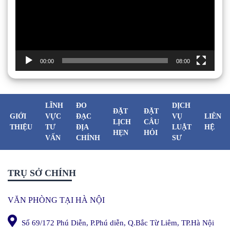
00:00
08:00
LĨNH
ĐO
DỊCH
ĐẶT
ĐẶT
GIỚI
VỰC
ĐẠC
VỤ
LIÊN
LỊCH
CÂU
THIỆU
TƯ
ĐỊA
LUẬT
HỆ
HẸN
HỎI
VẤN
CHÍNH
SƯ
TRỤ SỞ CHÍNH
VĂN PHÒNG TẠI HÀ NỘI
Số 69/172 Phú Diễn, P.Phú diễn, Q.Bắc Từ Liêm, TP.Hà Nội