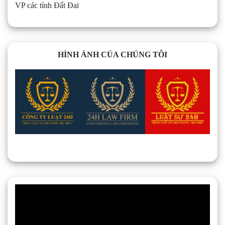
VP các tỉnh Đất Đai
HÌNH ẢNH CỦA CHÚNG TÔI
Trình
chơi
Video