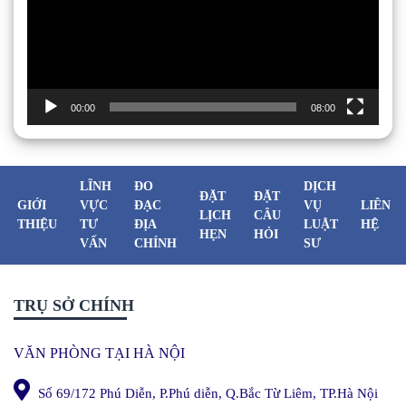
00:00
08:00
LĨNH
ĐO
DỊCH
ĐẶT
ĐẶT
GIỚI
VỰC
ĐẠC
VỤ
LIÊN
LỊCH
CÂU
THIỆU
TƯ
ĐỊA
LUẬT
HỆ
HẸN
HỎI
VẤN
CHÍNH
SƯ
TRỤ SỞ CHÍNH
VĂN PHÒNG TẠI HÀ NỘI
Số 69/172 Phú Diễn, P.Phú diễn, Q.Bắc Từ Liêm, TP.Hà Nội