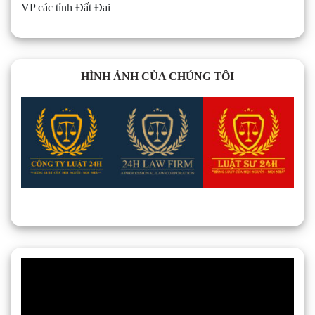
VP các tỉnh Đất Đai
HÌNH ẢNH CỦA CHÚNG TÔI
Trình
chơi
Video