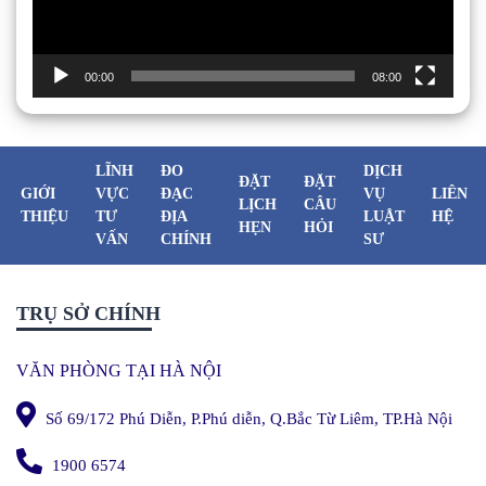
00:00
08:00
LĨNH
ĐO
DỊCH
ĐẶT
ĐẶT
GIỚI
VỰC
ĐẠC
VỤ
LIÊN
LỊCH
CÂU
THIỆU
TƯ
ĐỊA
LUẬT
HỆ
HẸN
HỎI
VẤN
CHÍNH
SƯ
TRỤ SỞ CHÍNH
VĂN PHÒNG TẠI HÀ NỘI
Số 69/172 Phú Diễn, P.Phú diễn, Q.Bắc Từ Liêm, TP.Hà Nội
1900 6574