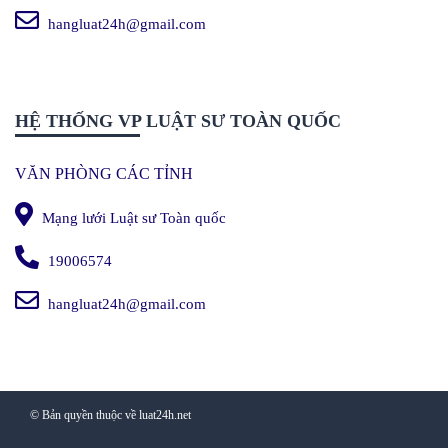
hangluat24h@gmail.com
HỆ THỐNG VP LUẬT SƯ TOÀN QUỐC
VĂN PHÒNG CÁC TỈNH
Mạng lưới Luật sư Toàn quốc
19006574
hangluat24h@gmail.com
© Bản quyền thuộc về luat24h.net