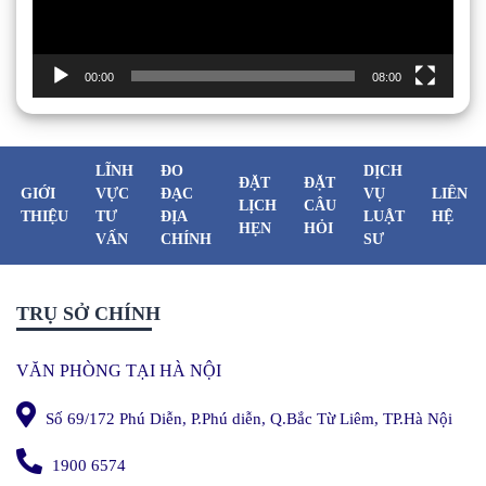
00:00
08:00
LĨNH
ĐO
DỊCH
ĐẶT
ĐẶT
GIỚI
VỰC
ĐẠC
VỤ
LIÊN
LỊCH
CÂU
THIỆU
TƯ
ĐỊA
LUẬT
HỆ
HẸN
HỎI
VẤN
CHÍNH
SƯ
TRỤ SỞ CHÍNH
VĂN PHÒNG TẠI HÀ NỘI
Số 69/172 Phú Diễn, P.Phú diễn, Q.Bắc Từ Liêm, TP.Hà Nội
1900 6574