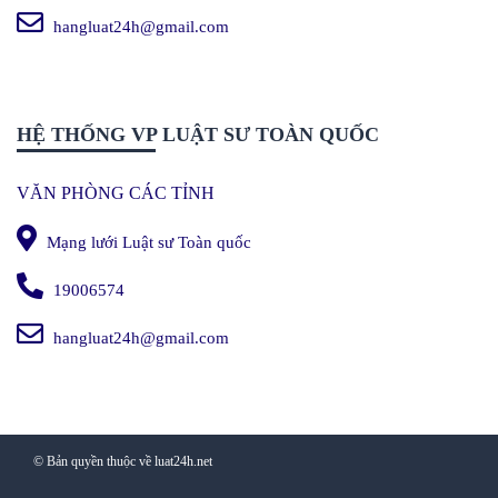
hangluat24h@gmail.com
HỆ THỐNG VP LUẬT SƯ TOÀN QUỐC
VĂN PHÒNG CÁC TỈNH
Mạng lưới Luật sư Toàn quốc
19006574
hangluat24h@gmail.com
© Bản quyền thuộc về luat24h.net