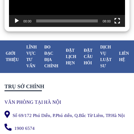
00:00
08:00
LĨNH
ĐO
DỊCH
ĐẶT
ĐẶT
GIỚI
VỰC
ĐẠC
VỤ
LIÊN
LỊCH
CÂU
THIỆU
TƯ
ĐỊA
LUẬT
HỆ
HẸN
HỎI
VẤN
CHÍNH
SƯ
TRỤ SỞ CHÍNH
VĂN PHÒNG TẠI HÀ NỘI
Số 69/172 Phú Diễn, P.Phú diễn, Q.Bắc Từ Liêm, TP.Hà Nội
1900 6574