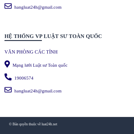
hangluat24h@gmail.com
HỆ THỐNG VP LUẬT SƯ TOÀN QUỐC
VĂN PHÒNG CÁC TỈNH
Mạng lưới Luật sư Toàn quốc
19006574
hangluat24h@gmail.com
© Bản quyền thuộc về luat24h.net