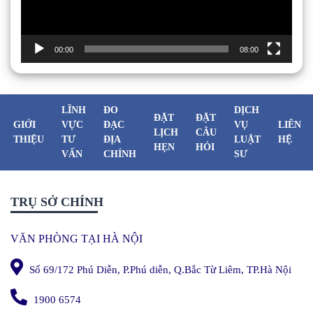
00:00
08:00
LĨNH
ĐO
DỊCH
ĐẶT
ĐẶT
GIỚI
VỰC
ĐẠC
VỤ
LIÊN
LỊCH
CÂU
THIỆU
TƯ
ĐỊA
LUẬT
HỆ
HẸN
HỎI
VẤN
CHÍNH
SƯ
TRỤ SỞ CHÍNH
VĂN PHÒNG TẠI HÀ NỘI
Số 69/172 Phú Diễn, P.Phú diễn, Q.Bắc Từ Liêm, TP.Hà Nội
1900 6574