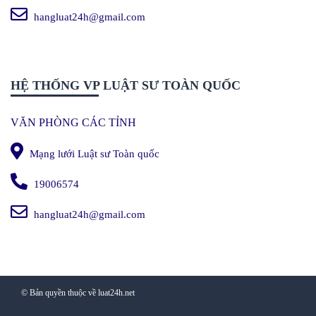
hangluat24h@gmail.com
HỆ THỐNG VP LUẬT SƯ TOÀN QUỐC
VĂN PHÒNG CÁC TỈNH
Mạng lưới Luật sư Toàn quốc
19006574
hangluat24h@gmail.com
© Bản quyền thuộc về luat24h.net