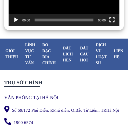
00:00
08:00
LĨNH
ĐO
DỊCH
ĐẶT
ĐẶT
GIỚI
VỰC
ĐẠC
VỤ
LIÊN
LỊCH
CÂU
THIỆU
TƯ
ĐỊA
LUẬT
HỆ
HẸN
HỎI
VẤN
CHÍNH
SƯ
TRỤ SỞ CHÍNH
VĂN PHÒNG TẠI HÀ NỘI
Số 69/172 Phú Diễn, P.Phú diễn, Q.Bắc Từ Liêm, TP.Hà Nội
1900 6574