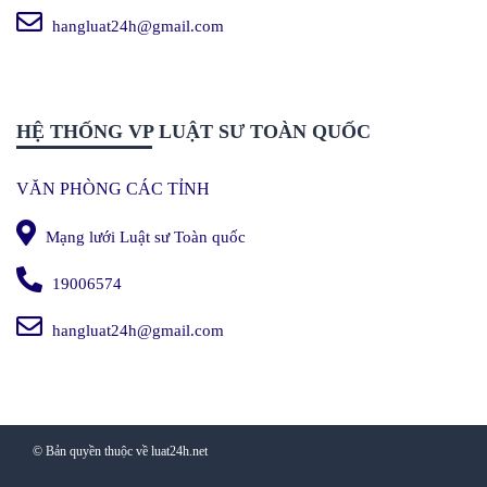
hangluat24h@gmail.com
HỆ THỐNG VP LUẬT SƯ TOÀN QUỐC
VĂN PHÒNG CÁC TỈNH
Mạng lưới Luật sư Toàn quốc
19006574
hangluat24h@gmail.com
© Bản quyền thuộc về luat24h.net