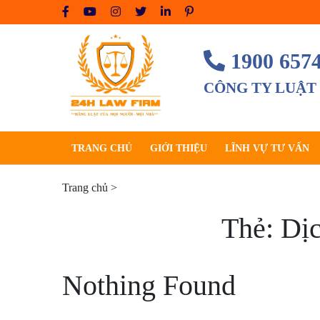
Skip
to
content
1900 657
CÔNG TY LUẬT
TRANG CHỦ
GIỚI THIỆU
LĨNH VỰ TƯ VẤN
Trang chủ
>
Thẻ:
Dịc
Nothing Found