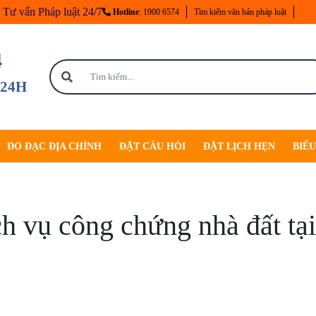
Tư vấn Pháp luật 24/7
Hotline
: 1900 6574
Tìm kiếm văn bản pháp luật
4
 24H
ĐO ĐẠC ĐỊA CHÍNH
ĐẶT CÂU HỎI
ĐẶT LỊCH HẸN
BIỂ
h vụ công chứng nhà đất tạ