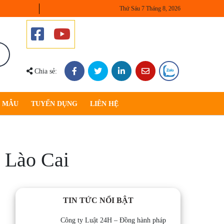
Thứ Sáu 7 Tháng 8, 2026
Chia sẻ:
U MẪU
TUYỂN DỤNG
LIÊN HỆ
i Lào Cai
TIN TỨC NỔI BẬT
Công ty Luật 24H – Đồng hành pháp