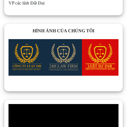
VP các tỉnh Đất Đai
HÌNH ẢNH CỦA CHÚNG TÔI
Trình
chơi
Video