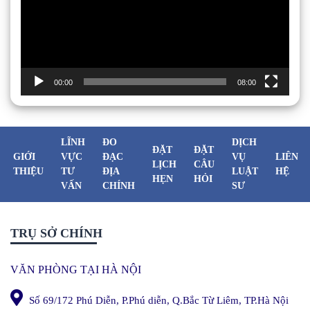
00:00
08:00
LĨNH
ĐO
DỊCH
ĐẶT
ĐẶT
GIỚI
VỰC
ĐẠC
VỤ
LIÊN
LỊCH
CÂU
THIỆU
TƯ
ĐỊA
LUẬT
HỆ
HẸN
HỎI
VẤN
CHÍNH
SƯ
TRỤ SỞ CHÍNH
VĂN PHÒNG TẠI HÀ NỘI
Số 69/172 Phú Diễn, P.Phú diễn, Q.Bắc Từ Liêm, TP.Hà Nội