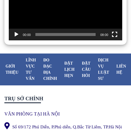
00:00
08:00
LĨNH
ĐO
DỊCH
ĐẶT
ĐẶT
GIỚI
VỰC
ĐẠC
VỤ
LIÊN
LỊCH
CÂU
THIỆU
TƯ
ĐỊA
LUẬT
HỆ
HẸN
HỎI
VẤN
CHÍNH
SƯ
TRỤ SỞ CHÍNH
VĂN PHÒNG TẠI HÀ NỘI
Số 69/172 Phú Diễn, P.Phú diễn, Q.Bắc Từ Liêm, TP.Hà Nội