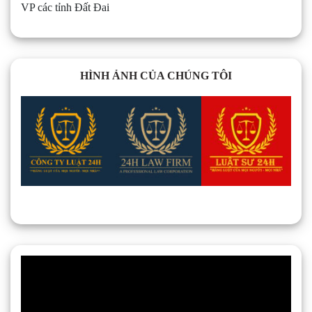
VP các tỉnh Đất Đai
HÌNH ẢNH CỦA CHÚNG TÔI
Trình
chơi
Video