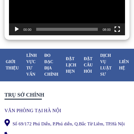
00:00
08:00
LĨNH
ĐO
DỊCH
ĐẶT
ĐẶT
GIỚI
VỰC
ĐẠC
VỤ
LIÊN
LỊCH
CÂU
THIỆU
TƯ
ĐỊA
LUẬT
HỆ
HẸN
HỎI
VẤN
CHÍNH
SƯ
TRỤ SỞ CHÍNH
VĂN PHÒNG TẠI HÀ NỘI
Số 69/172 Phú Diễn, P.Phú diễn, Q.Bắc Từ Liêm, TP.Hà Nội