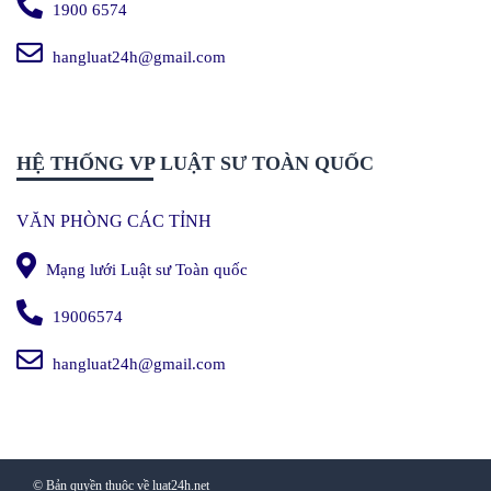
1900 6574
hangluat24h@gmail.com
HỆ THỐNG VP LUẬT SƯ TOÀN QUỐC
VĂN PHÒNG CÁC TỈNH
Mạng lưới Luật sư Toàn quốc
19006574
hangluat24h@gmail.com
© Bản quyền thuộc về luat24h.net