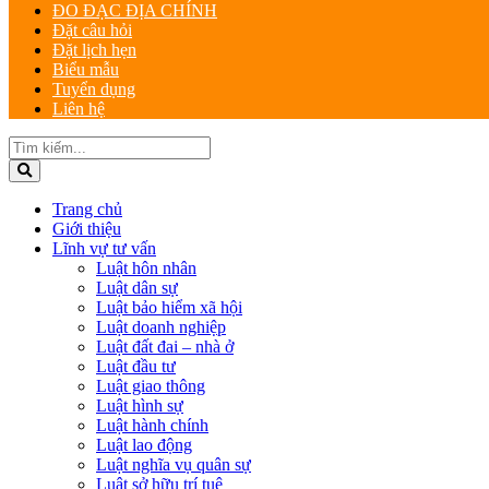
ĐO ĐẠC ĐỊA CHÍNH
Đặt câu hỏi
Đặt lịch hẹn
Biểu mẫu
Tuyển dụng
Liên hệ
Trang chủ
Giới thiệu
Lĩnh vự tư vấn
Luật hôn nhân
Luật dân sự
Luật bảo hiểm xã hội
Luật doanh nghiệp
Luật đất đai – nhà ở
Luật đầu tư
Luật giao thông
Luật hình sự
Luật hành chính
Luật lao động
Luật nghĩa vụ quân sự
Luật sở hữu trí tuệ