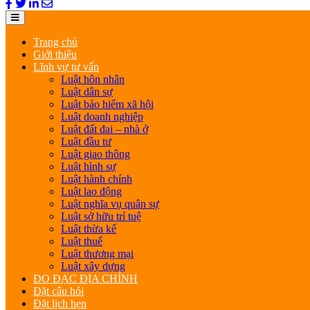
Trang chủ
Giới thiệu
Lĩnh vự tư vấn
Luật hôn nhân
Luật dân sự
Luật bảo hiểm xã hội
Luật doanh nghiệp
Luật đất đai – nhà ở
Luật đầu tư
Luật giao thông
Luật hình sự
Luật hành chính
Luật lao động
Luật nghĩa vụ quân sự
Luật sở hữu trí tuệ
Luật thừa kế
Luật thuế
Luật thương mại
Luật xây dựng
ĐO ĐẠC ĐỊA CHÍNH
Đặt câu hỏi
Đặt lịch hẹn