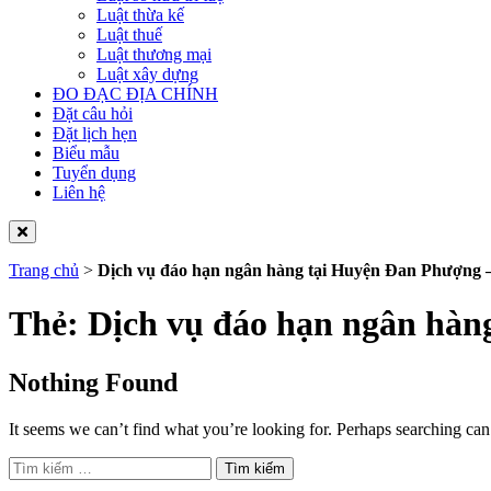
Luật thừa kế
Luật thuế
Luật thương mại
Luật xây dựng
ĐO ĐẠC ĐỊA CHÍNH
Đặt câu hỏi
Đặt lịch hẹn
Biểu mẫu
Tuyển dụng
Liên hệ
Trang chủ
>
Dịch vụ đáo hạn ngân hàng tại Huyện Đan Phượng –
Thẻ:
Dịch vụ đáo hạn ngân hàn
Nothing Found
It seems we can’t find what you’re looking for. Perhaps searching can
Tìm
kiếm