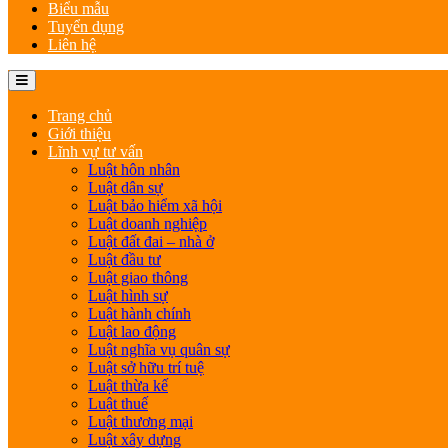
Biểu mẫu
Tuyển dụng
Liên hệ
Trang chủ
Giới thiệu
Lĩnh vự tư vấn
Luật hôn nhân
Luật dân sự
Luật bảo hiểm xã hội
Luật doanh nghiệp
Luật đất đai – nhà ở
Luật đầu tư
Luật giao thông
Luật hình sự
Luật hành chính
Luật lao động
Luật nghĩa vụ quân sự
Luật sở hữu trí tuệ
Luật thừa kế
Luật thuế
Luật thương mại
Luật xây dựng