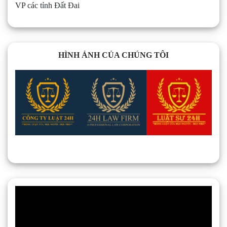
VP các tỉnh Đất Đai
HÌNH ẢNH CỦA CHÚNG TÔI
Trình
chơi
Video