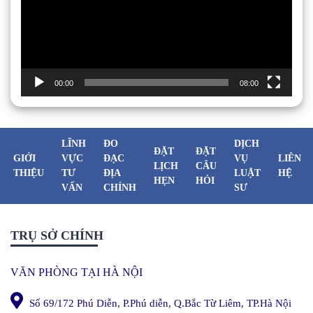
00:00
08:00
LĨNH
ĐO
DỊCH
ĐẶT
ĐẶT
GIỚI
VỰC
ĐẠC
VỤ
LIÊN
LỊCH
CÂU
THIỆU
TƯ
ĐỊA
LUẬT
HỆ
HẸN
HỎI
VẤN
CHÍNH
SƯ
TRỤ SỞ CHÍNH
VĂN PHÒNG TẠI HÀ NỘI
Số 69/172 Phú Diễn, P.Phú diễn, Q.Bắc Từ Liêm, TP.Hà Nội