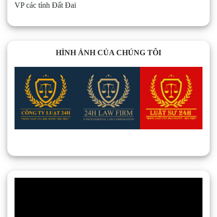
VP các tỉnh Đất Đai
HÌNH ẢNH CỦA CHÚNG TÔI
Trình
chơi
Video