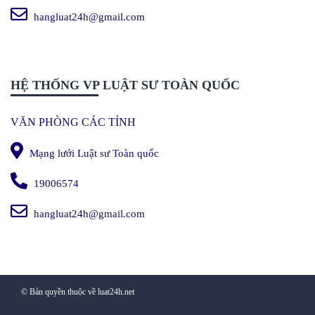
hangluat24h@gmail.com
HỆ THỐNG VP LUẬT SƯ TOÀN QUỐC
VĂN PHÒNG CÁC TỈNH
Mạng lưới Luật sư Toàn quốc
19006574
hangluat24h@gmail.com
© Bản quyền thuộc về luat24h.net