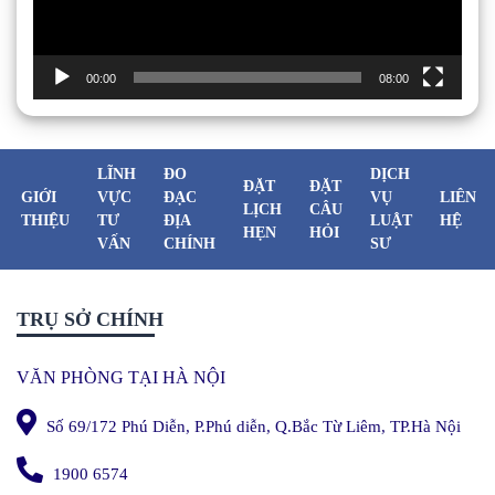
00:00
08:00
LĨNH
ĐO
DỊCH
ĐẶT
ĐẶT
GIỚI
VỰC
ĐẠC
VỤ
LIÊN
LỊCH
CÂU
THIỆU
TƯ
ĐỊA
LUẬT
HỆ
HẸN
HỎI
VẤN
CHÍNH
SƯ
TRỤ SỞ CHÍNH
VĂN PHÒNG TẠI HÀ NỘI
Số 69/172 Phú Diễn, P.Phú diễn, Q.Bắc Từ Liêm, TP.Hà Nội
1900 6574