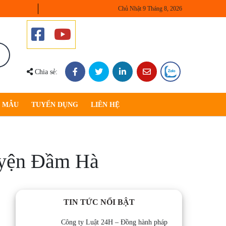
Chủ Nhật 9 Tháng 8, 2026
Chia sẻ:
U MẪU
TUYỂN DỤNG
LIÊN HỆ
huyện Đầm Hà
TIN TỨC NỔI BẬT
Công ty Luật 24H – Đồng hành pháp