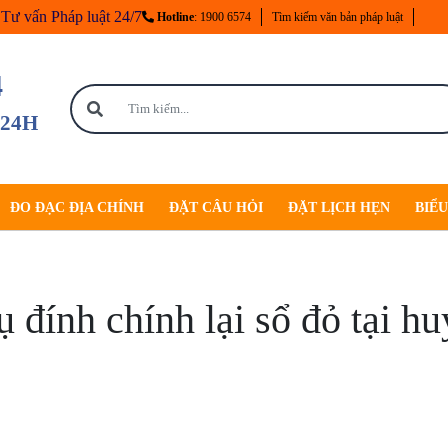
Tư vấn Pháp luật 24/7
Hotline
: 1900 6574
Tìm kiếm văn bản pháp luật
4
 24H
ĐO ĐẠC ĐỊA CHÍNH
ĐẶT CÂU HỎI
ĐẶT LỊCH HẸN
BIỂ
ụ đính chính lại sổ đỏ tại 