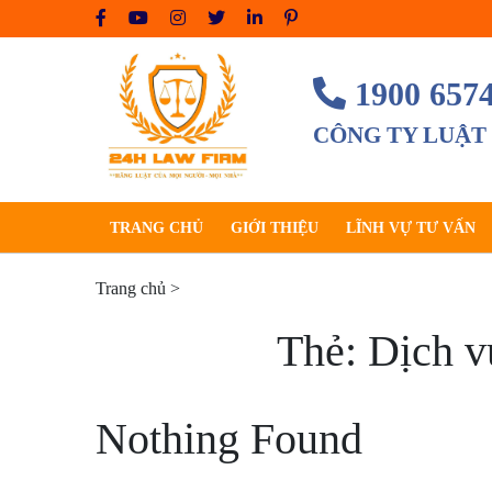
Skip
to
content
1900 657
CÔNG TY LUẬT
TRANG CHỦ
GIỚI THIỆU
LĨNH VỰ TƯ VẤN
Trang chủ
>
Thẻ:
Dịch v
Nothing Found