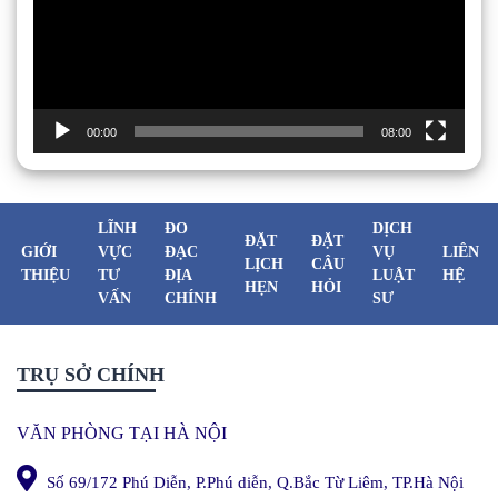
00:00
08:00
LĨNH
ĐO
DỊCH
ĐẶT
ĐẶT
GIỚI
VỰC
ĐẠC
VỤ
LIÊN
LỊCH
CÂU
THIỆU
TƯ
ĐỊA
LUẬT
HỆ
HẸN
HỎI
VẤN
CHÍNH
SƯ
TRỤ SỞ CHÍNH
VĂN PHÒNG TẠI HÀ NỘI
Số 69/172 Phú Diễn, P.Phú diễn, Q.Bắc Từ Liêm, TP.Hà Nội