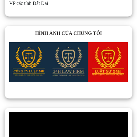
VP các tỉnh Đất Đai
HÌNH ẢNH CỦA CHÚNG TÔI
Trình
chơi
Video