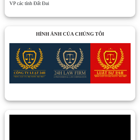
VP các tỉnh Đất Đai
HÌNH ẢNH CỦA CHÚNG TÔI
Trình
chơi
Video