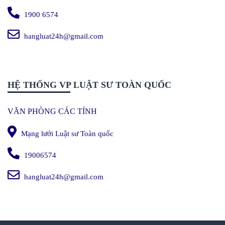
1900 6574
hangluat24h@gmail.com
HỆ THỐNG VP LUẬT SƯ TOÀN QUỐC
VĂN PHÒNG CÁC TỈNH
Mạng lưới Luật sư Toàn quốc
19006574
hangluat24h@gmail.com