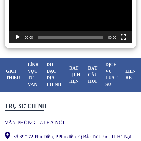
00:00
08:00
LĨNH
ĐO
DỊCH
ĐẶT
ĐẶT
GIỚI
VỰC
ĐẠC
VỤ
LIÊN
LỊCH
CÂU
THIỆU
TƯ
ĐỊA
LUẬT
HỆ
HẸN
HỎI
VẤN
CHÍNH
SƯ
TRỤ SỞ CHÍNH
VĂN PHÒNG TẠI HÀ NỘI
Số 69/172 Phú Diễn, P.Phú diễn, Q.Bắc Từ Liêm, TP.Hà Nội