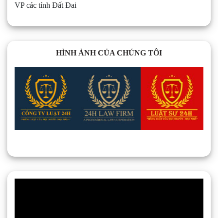
VP các tỉnh Đất Đai
HÌNH ẢNH CỦA CHÚNG TÔI
Trình
chơi
Video