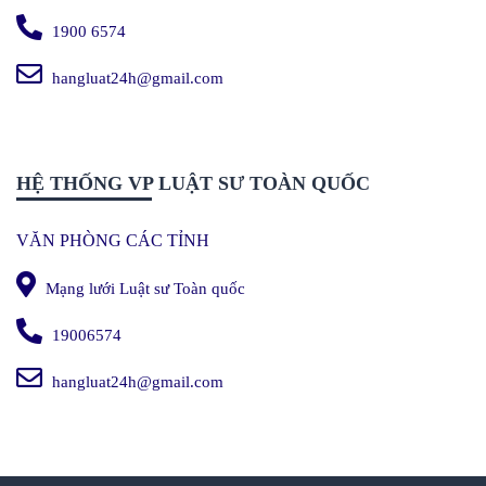
1900 6574
hangluat24h@gmail.com
HỆ THỐNG VP LUẬT SƯ TOÀN QUỐC
VĂN PHÒNG CÁC TỈNH
Mạng lưới Luật sư Toàn quốc
19006574
hangluat24h@gmail.com