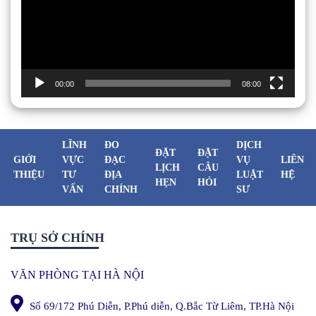
00:00
08:00
LĨNH
ĐO
DỊCH
ĐẶT
ĐẶT
GIỚI
VỰC
ĐẠC
VỤ
LIÊN
LỊCH
CÂU
THIỆU
TƯ
ĐỊA
LUẬT
HỆ
HẸN
HỎI
VẤN
CHÍNH
SƯ
TRỤ SỞ CHÍNH
VĂN PHÒNG TẠI HÀ NỘI
Số 69/172 Phú Diễn, P.Phú diễn, Q.Bắc Từ Liêm, TP.Hà Nội