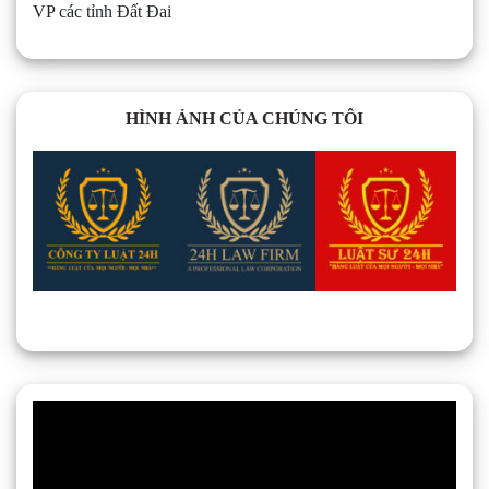
VP các tỉnh Đất Đai
HÌNH ẢNH CỦA CHÚNG TÔI
Trình
chơi
Video