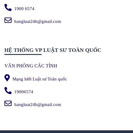
1900 6574
hangluat24h@gmail.com
HỆ THỐNG VP LUẬT SƯ TOÀN QUỐC
VĂN PHÒNG CÁC TỈNH
Mạng lưới Luật sư Toàn quốc
19006574
hangluat24h@gmail.com