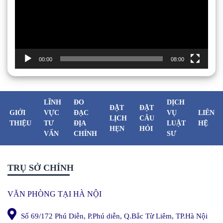
00:00
08:00
LĨNH
ĐO
DỊCH
ĐẶT
ĐẶT
GIỚI
VỰC
ĐẠC
VỤ
LIÊN
LỊCH
CÂU
THIỆU
TƯ
ĐỊA
LUẬT
HỆ
HẸN
HỎI
VẤN
CHÍNH
SƯ
TRỤ SỞ CHÍNH
VĂN PHÒNG TẠI HÀ NỘI
Số 69/172 Phú Diễn, P.Phú diễn, Q.Bắc Từ Liêm, TP.Hà Nội