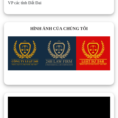
VP các tỉnh Đất Đai
HÌNH ẢNH CỦA CHÚNG TÔI
Trình
chơi
Video