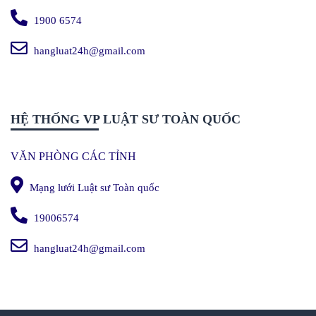
1900 6574
hangluat24h@gmail.com
HỆ THỐNG VP LUẬT SƯ TOÀN QUỐC
VĂN PHÒNG CÁC TỈNH
Mạng lưới Luật sư Toàn quốc
19006574
hangluat24h@gmail.com