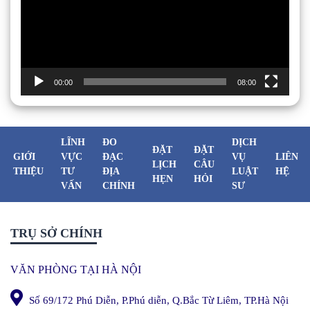
00:00
08:00
LĨNH
ĐO
DỊCH
ĐẶT
ĐẶT
GIỚI
VỰC
ĐẠC
VỤ
LIÊN
LỊCH
CÂU
THIỆU
TƯ
ĐỊA
LUẬT
HỆ
HẸN
HỎI
VẤN
CHÍNH
SƯ
TRỤ SỞ CHÍNH
VĂN PHÒNG TẠI HÀ NỘI
Số 69/172 Phú Diễn, P.Phú diễn, Q.Bắc Từ Liêm, TP.Hà Nội