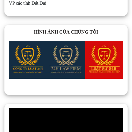
VP các tỉnh Đất Đai
HÌNH ẢNH CỦA CHÚNG TÔI
Trình
chơi
Video