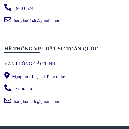
1900 6574
hangluat24h@gmail.com
HỆ THỐNG VP LUẬT SƯ TOÀN QUỐC
VĂN PHÒNG CÁC TỈNH
Mạng lưới Luật sư Toàn quốc
19006574
hangluat24h@gmail.com