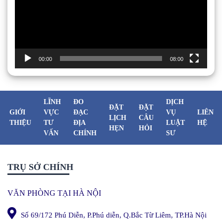
00:00
08:00
LĨNH
ĐO
DỊCH
ĐẶT
ĐẶT
GIỚI
VỰC
ĐẠC
VỤ
LIÊN
LỊCH
CÂU
THIỆU
TƯ
ĐỊA
LUẬT
HỆ
HẸN
HỎI
VẤN
CHÍNH
SƯ
TRỤ SỞ CHÍNH
VĂN PHÒNG TẠI HÀ NỘI
Số 69/172 Phú Diễn, P.Phú diễn, Q.Bắc Từ Liêm, TP.Hà Nội