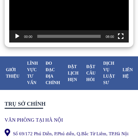
00:00
08:00
LĨNH
ĐO
DỊCH
ĐẶT
ĐẶT
GIỚI
VỰC
ĐẠC
VỤ
LIÊN
LỊCH
CÂU
THIỆU
TƯ
ĐỊA
LUẬT
HỆ
HẸN
HỎI
VẤN
CHÍNH
SƯ
TRỤ SỞ CHÍNH
VĂN PHÒNG TẠI HÀ NỘI
Số 69/172 Phú Diễn, P.Phú diễn, Q.Bắc Từ Liêm, TP.Hà Nội