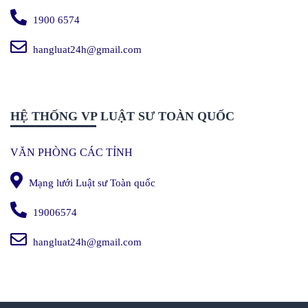
1900 6574
hangluat24h@gmail.com
HỆ THỐNG VP LUẬT SƯ TOÀN QUỐC
VĂN PHÒNG CÁC TỈNH
Mạng lưới Luật sư Toàn quốc
19006574
hangluat24h@gmail.com