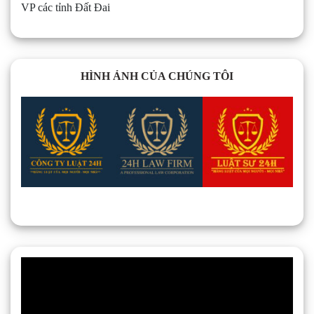
VP các tỉnh Đất Đai
HÌNH ẢNH CỦA CHÚNG TÔI
Trình
chơi
Video