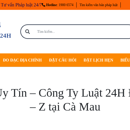
Tư vấn Pháp luật 24/7
Hotline
: 1900 6574
Tìm kiếm văn bản pháp luật
4
 24H
ĐO ĐẠC ĐỊA CHÍNH
ĐẶT CÂU HỎI
ĐẶT LỊCH HẸN
BIỂ
y Tín – Công Ty Luật 24H
– Z tại Cà Mau