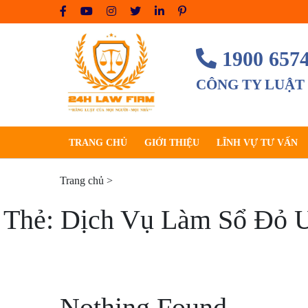
Skip
to
content
1900 657
CÔNG TY LUẬT
TRANG CHỦ
GIỚI THIỆU
LĨNH VỰ TƯ VẤN
Trang chủ
>
Thẻ:
Dịch Vụ Làm Sổ Đỏ U
Nothing Found