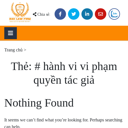
Skip
to
Chia sẻ:
content
Trang chủ
>
Thẻ:
# hành vi vi phạm
quyền tác giả
Nothing Found
It seems we can’t find what you’re looking for. Perhaps searching
can help.