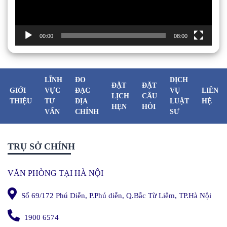
00:00
08:00
LĨNH
ĐO
DỊCH
ĐẶT
ĐẶT
GIỚI
VỰC
ĐẠC
VỤ
LIÊN
LỊCH
CÂU
THIỆU
TƯ
ĐỊA
LUẬT
HỆ
HẸN
HỎI
VẤN
CHÍNH
SƯ
TRỤ SỞ CHÍNH
VĂN PHÒNG TẠI HÀ NỘI
Số 69/172 Phú Diễn, P.Phú diễn, Q.Bắc Từ Liêm, TP.Hà Nội
1900 6574