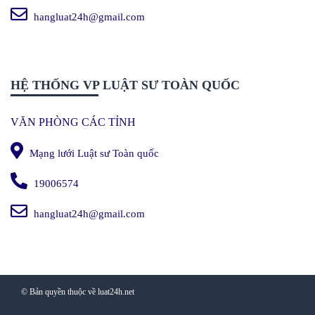
hangluat24h@gmail.com
HỆ THỐNG VP LUẬT SƯ TOÀN QUỐC
VĂN PHÒNG CÁC TỈNH
Mạng lưới Luật sư Toàn quốc
19006574
hangluat24h@gmail.com
© Bản quyền thuộc về luat24h.net