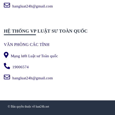
hangluat24h@gmail.com
HỆ THỐNG VP LUẬT SƯ TOÀN QUỐC
VĂN PHÒNG CÁC TỈNH
Mạng lưới Luật sư Toàn quốc
19006574
hangluat24h@gmail.com
© Bản quyền thuộc về luat24h.net