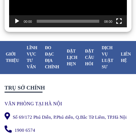
00:00
08:00
LĨNH
ĐO
DỊCH
ĐẶT
ĐẶT
GIỚI
VỰC
ĐẠC
VỤ
LIÊN
LỊCH
CÂU
THIỆU
TƯ
ĐỊA
LUẬT
HỆ
HẸN
HỎI
VẤN
CHÍNH
SƯ
TRỤ SỞ CHÍNH
VĂN PHÒNG TẠI HÀ NỘI
Số 69/172 Phú Diễn, P.Phú diễn, Q.Bắc Từ Liêm, TP.Hà Nội
1900 6574