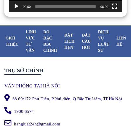
00:00
08:00
LĨNH
ĐO
DỊCH
ĐẶT
ĐẶT
GIỚI
VỰC
ĐẠC
VỤ
LIÊN
LỊCH
CÂU
THIỆU
TƯ
ĐỊA
LUẬT
HỆ
HẸN
HỎI
VẤN
CHÍNH
SƯ
TRỤ SỞ CHÍNH
VĂN PHÒNG TẠI HÀ NỘI
Số 69/172 Phú Diễn, P.Phú diễn, Q.Bắc Từ Liêm, TP.Hà Nội
1900 6574
hangluat24h@gmail.com