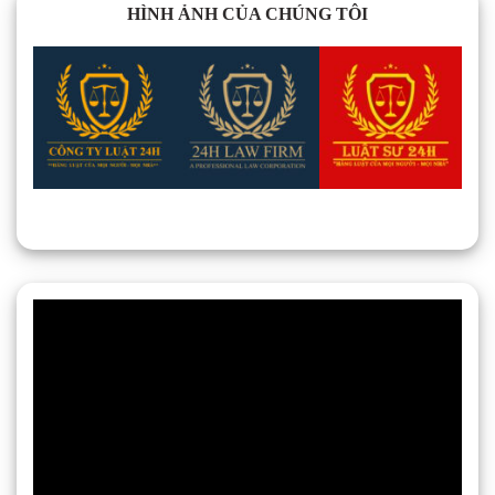
HÌNH ẢNH CỦA CHÚNG TÔI
Trình
chơi
Video