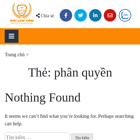
Skip
to
Chia sẻ:
content
Trang chủ
>
Thẻ:
phân quyền
Nothing Found
It seems we can’t find what you’re looking for. Perhaps searching
can help.
Tìm