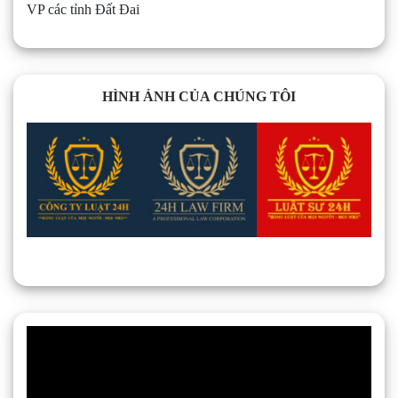
VP các tỉnh Đất Đai
HÌNH ẢNH CỦA CHÚNG TÔI
Trình
chơi
Video