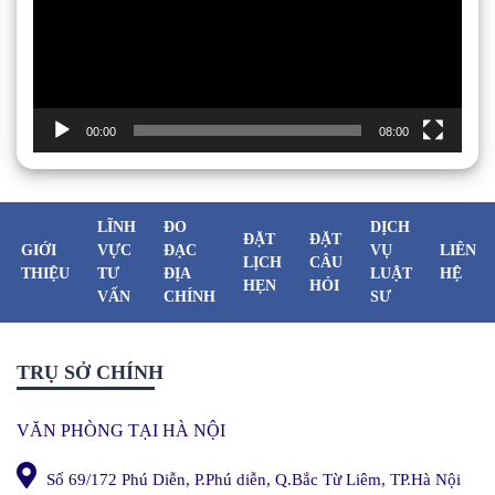
00:00
08:00
LĨNH
ĐO
DỊCH
ĐẶT
ĐẶT
GIỚI
VỰC
ĐẠC
VỤ
LIÊN
LỊCH
CÂU
THIỆU
TƯ
ĐỊA
LUẬT
HỆ
HẸN
HỎI
VẤN
CHÍNH
SƯ
TRỤ SỞ CHÍNH
VĂN PHÒNG TẠI HÀ NỘI
Số 69/172 Phú Diễn, P.Phú diễn, Q.Bắc Từ Liêm, TP.Hà Nội