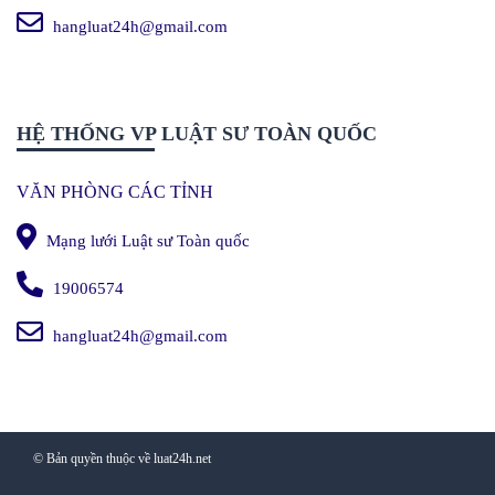
hangluat24h@gmail.com
HỆ THỐNG VP LUẬT SƯ TOÀN QUỐC
VĂN PHÒNG CÁC TỈNH
Mạng lưới Luật sư Toàn quốc
19006574
hangluat24h@gmail.com
© Bản quyền thuộc về luat24h.net