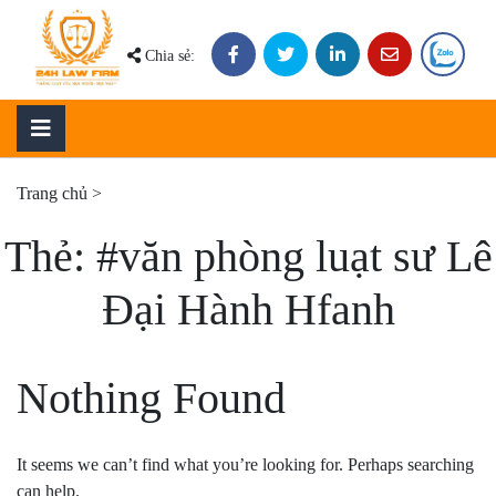
Skip
to
Chia sẻ:
content
Trang chủ
>
Thẻ:
#văn phòng luạt sư Lê
Đại Hành Hfanh
Nothing Found
It seems we can’t find what you’re looking for. Perhaps searching
can help.