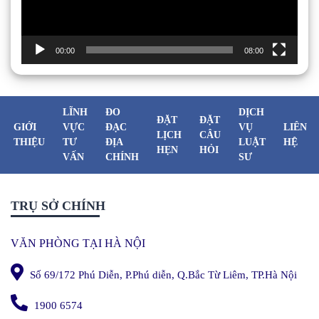
00:00
08:00
LĨNH
ĐO
DỊCH
ĐẶT
ĐẶT
GIỚI
VỰC
ĐẠC
VỤ
LIÊN
LỊCH
CÂU
THIỆU
TƯ
ĐỊA
LUẬT
HỆ
HẸN
HỎI
VẤN
CHÍNH
SƯ
TRỤ SỞ CHÍNH
VĂN PHÒNG TẠI HÀ NỘI
Số 69/172 Phú Diễn, P.Phú diễn, Q.Bắc Từ Liêm, TP.Hà Nội
1900 6574