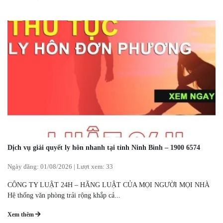
Dịch vụ giải quyết ly hôn nhanh tại tỉnh Ninh Bình – 1900 6574
Ngày đăng:
01/08/2026
|
Lượt xem: 33
CÔNG TY LUẬT 24H – HÃNG LUẬT CỦA MỌI NGƯỜI MỌI NHÀ
Hệ thống văn phòng trải rộng khắp cả...
Xem thêm