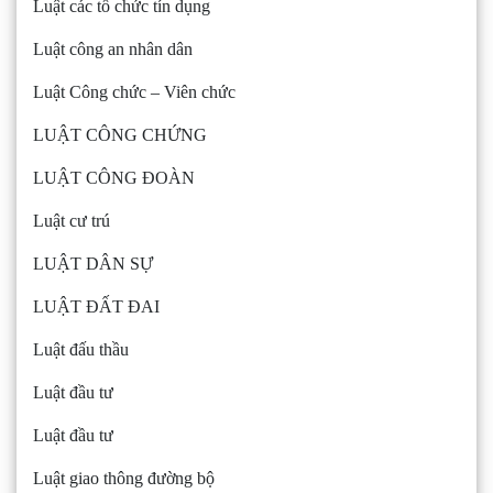
Luật các tổ chức tín dụng
Luật công an nhân dân
Luật Công chức – Viên chức
LUẬT CÔNG CHỨNG
LUẬT CÔNG ĐOÀN
Luật cư trú
LUẬT DÂN SỰ
LUẬT ĐẤT ĐAI
Luật đấu thầu
Luật đầu tư
Luật đầu tư
Luật giao thông đường bộ