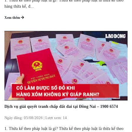
1. Thừa kế theo pháp luật là gì? Thừa kế theo pháp luật là thừa kế theo
hàng thừa kế, đ...
Xem thêm
Dịch vụ giải quyết tranh chấp đất đai tại Đồng Nai – 1900 6574
Ngày đăng:
05/08/2026
|
Lượt xem: 14
1. Thừa kế theo pháp luật là gì? Thừa kế theo pháp luật là thừa kế theo