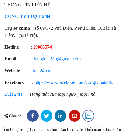
THÔNG TIN LIÊN HỆ:
CÔNG TY LUẬT 24H
Trụ sở chính
: số 69/172 Phú Diễn, P.Phú Diễn, Q.Bắc Từ
Liêm, Tp.Hà Nội.
Hotline
:
19006574
Email
:
hangluat24h@gmail.com
Website
:
luat24h.net
Facebook
:
https://www.facebook.com/congtyluat24h/
Luật 24H
–
“Hãng luật của Mọi người, Mọi nhà"
Chia sẻ:
Đăng trong
Bảo hiểm xã hội
,
Bảo hiểm y tế
,
Biểu mẫu
,
Chưa được