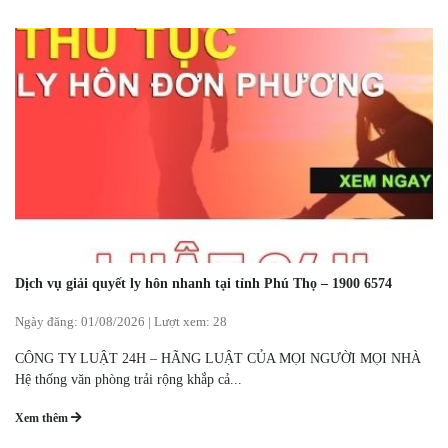
Dịch vụ giải quyết ly hôn nhanh tại tỉnh Phú Thọ – 1900 6574
Ngày đăng:
01/08/2026
|
Lượt xem: 28
CÔNG TY LUẬT 24H – HÃNG LUẬT CỦA MỌI NGƯỜI MỌI NHÀ
Hệ thống văn phòng trải rộng khắp cả...
Xem thêm