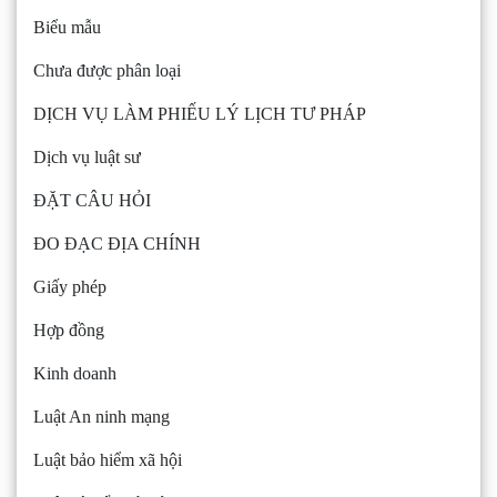
Biểu mẫu
Chưa được phân loại
DỊCH VỤ LÀM PHIẾU LÝ LỊCH TƯ PHÁP
Dịch vụ luật sư
ĐẶT CÂU HỎI
ĐO ĐẠC ĐỊA CHÍNH
Giấy phép
Hợp đồng
Kinh doanh
Luật An ninh mạng
Luật bảo hiểm xã hội