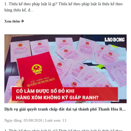
1. Thừa kế theo pháp luật là gì? Thừa kế theo pháp luật là thừa kế theo
hàng thừa kế, đ...
Xem thêm
Dịch vụ giải quyết tranh chấp đất đai tại thành phố Thanh Hóa R...
Ngày đăng:
05/08/2026
|
Lượt xem: 13