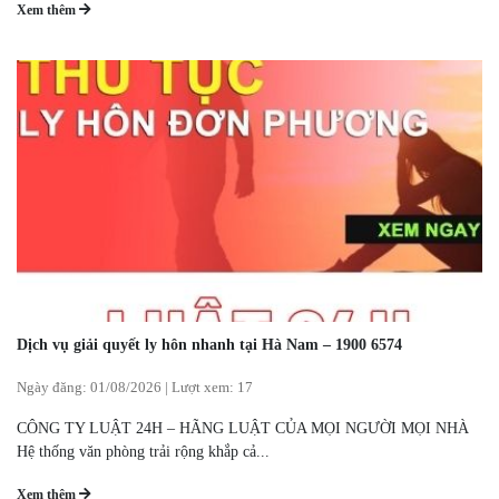
Xem thêm
Dịch vụ giải quyết ly hôn nhanh tại Hà Nam – 1900 6574
Ngày đăng:
01/08/2026
|
Lượt xem: 17
CÔNG TY LUẬT 24H – HÃNG LUẬT CỦA MỌI NGƯỜI MỌI NHÀ
Hệ thống văn phòng trải rộng khắp cả...
Xem thêm