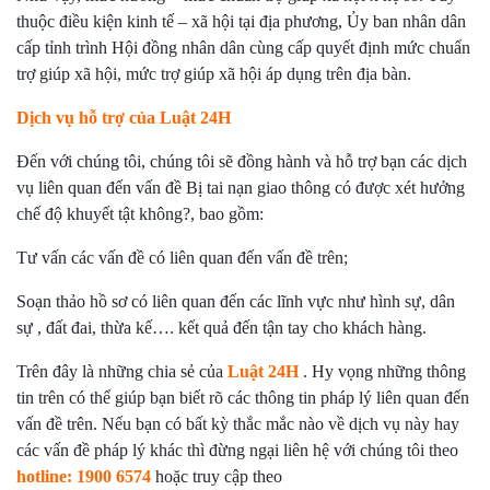
thuộc điều kiện kinh tế – xã hội tại địa phương, Ủy ban nhân dân
cấp tỉnh trình Hội đồng nhân dân cùng cấp quyết định mức chuẩn
trợ giúp xã hội, mức trợ giúp xã hội áp dụng trên địa bàn.
Dịch vụ hỗ trợ của Luật 24H
Đến với chúng tôi, chúng tôi sẽ đồng hành và hỗ trợ bạn các dịch
vụ liên quan đến vấn đề Bị tai nạn giao thông có được xét hưởng
chế độ khuyết tật không?, bao gồm:
Tư vấn các vấn đề có liên quan đến vấn đề trên;
Soạn thảo hồ sơ có liên quan đến các lĩnh vực như hình sự, dân
sự , đất đai, thừa kế…. kết quả đến tận tay cho khách hàng.
Trên đây là những chia sẻ của
Luật 24H
. Hy vọng những thông
tin trên có thể giúp bạn biết rõ các thông tin pháp lý liên quan đến
vấn đề trên. Nếu bạn có bất kỳ thắc mắc nào về dịch vụ này hay
các vấn đề pháp lý khác thì đừng ngại liên hệ với chúng tôi theo
hotline: 1900 6574
hoặc truy cập theo