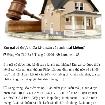
Em gái có được thừa kế di sản của anh trai không?
Đăng vào
Thứ Ba 3 Tháng 2, 2026
|
Lượt xem:
85
Em gái có được thừa kế di sản của anh trai không? Em gái có được thừa
kế di sản của anh trai không? Pháp luật quy định như thế nào về vấn đề
này?, luật 24H cam kết tư vấn 24/7, với thông tin chuẩn xác nhất, giá cả
phải chăng, bảo vệ quyền lợi khách hàng […]
Đăng trong
Bảo hiểm xã hội
,
Bảo hiểm y tế
,
Biểu mẫu
,
Chưa được
phân loại
,
DỊCH VỤ LÀM PHIẾU LÝ LỊCH TƯ PHÁP
,
Dịch vụ luật
sư
,
ĐẶT CÂU HỎI
,
Giấy phép
,
Hợp đồng
,
Kinh doanh
,
Luật An ninh
mạng
,
Luật bảo hiểm xã hội
,
Luật các tổ chức tín dụng
,
Luật công an