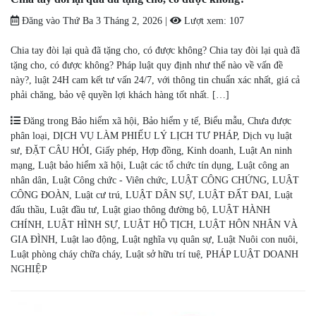
Đăng vào
Thứ Ba 3 Tháng 2, 2026
|
Lượt xem:
107
Chia tay đòi lại quà đã tặng cho, có được không? Chia tay đòi lại quà đã
tặng cho, có được không? Pháp luật quy định như thế nào về vấn đề
này?, luật 24H cam kết tư vấn 24/7, với thông tin chuẩn xác nhất, giá cả
phải chăng, bảo vệ quyền lợi khách hàng tốt nhất. […]
Đăng trong
Bảo hiểm xã hội
,
Bảo hiểm y tế
,
Biểu mẫu
,
Chưa được
phân loại
,
DỊCH VỤ LÀM PHIẾU LÝ LỊCH TƯ PHÁP
,
Dịch vụ luật
sư
,
ĐẶT CÂU HỎI
,
Giấy phép
,
Hợp đồng
,
Kinh doanh
,
Luật An ninh
mạng
,
Luật bảo hiểm xã hội
,
Luật các tổ chức tín dụng
,
Luật công an
nhân dân
,
Luật Công chức - Viên chức
,
LUẬT CÔNG CHỨNG
,
LUẬT
CÔNG ĐOÀN
,
Luật cư trú
,
LUẬT DÂN SỰ
,
LUẬT ĐẤT ĐAI
,
Luật
đấu thầu
,
Luật đầu tư
,
Luật giao thông đường bộ
,
LUẬT HÀNH
CHÍNH
,
LUẬT HÌNH SỰ
,
LUẬT HỘ TỊCH
,
LUẬT HÔN NHÂN VÀ
GIA ĐÌNH
,
Luật lao động
,
Luật nghĩa vụ quân sự
,
Luật Nuôi con nuôi
,
Luật phòng cháy chữa cháy
,
Luật sở hữu trí tuệ
,
PHÁP LUẬT DOANH
NGHIỆP