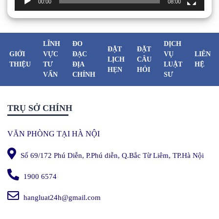
00:00
08:00
LĨNH
ĐO
DỊCH
ĐẶT
ĐẶT
GIỚI
VỰC
ĐẠC
VỤ
LIÊN
LỊCH
CÂU
THIỆU
TƯ
ĐỊA
LUẬT
HỆ
HẸN
HỎI
VẤN
CHÍNH
SƯ
TRỤ SỞ CHÍNH
VĂN PHÒNG TẠI HÀ NỘI
Số 69/172 Phú Diễn, P.Phú diễn, Q.Bắc Từ Liêm, TP.Hà Nội
1900 6574
hangluat24h@gmail.com