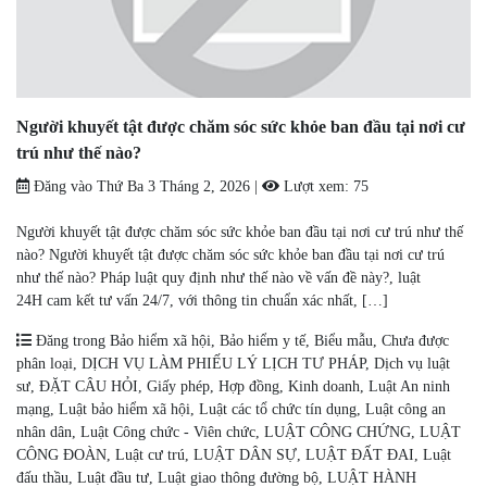
Người khuyết tật được chăm sóc sức khỏe ban đầu tại nơi cư
trú như thế nào?
Đăng vào
Thứ Ba 3 Tháng 2, 2026
|
Lượt xem:
75
Người khuyết tật được chăm sóc sức khỏe ban đầu tại nơi cư trú như thế
nào? Người khuyết tật được chăm sóc sức khỏe ban đầu tại nơi cư trú
như thế nào? Pháp luật quy định như thế nào về vấn đề này?, luật
24H cam kết tư vấn 24/7, với thông tin chuẩn xác nhất, […]
Đăng trong
Bảo hiểm xã hội
,
Bảo hiểm y tế
,
Biểu mẫu
,
Chưa được
phân loại
,
DỊCH VỤ LÀM PHIẾU LÝ LỊCH TƯ PHÁP
,
Dịch vụ luật
sư
,
ĐẶT CÂU HỎI
,
Giấy phép
,
Hợp đồng
,
Kinh doanh
,
Luật An ninh
mạng
,
Luật bảo hiểm xã hội
,
Luật các tổ chức tín dụng
,
Luật công an
nhân dân
,
Luật Công chức - Viên chức
,
LUẬT CÔNG CHỨNG
,
LUẬT
CÔNG ĐOÀN
,
Luật cư trú
,
LUẬT DÂN SỰ
,
LUẬT ĐẤT ĐAI
,
Luật
đấu thầu
,
Luật đầu tư
,
Luật giao thông đường bộ
,
LUẬT HÀNH