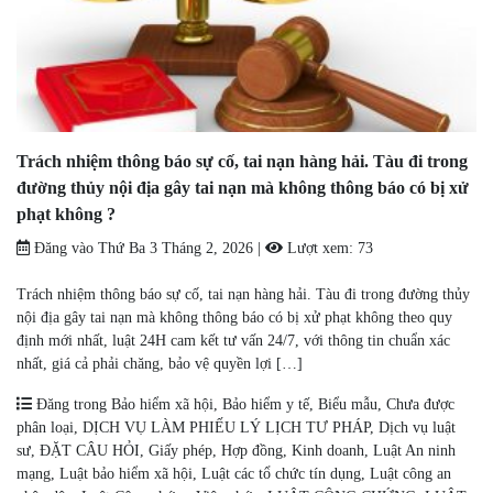
Trách nhiệm thông báo sự cố, tai nạn hàng hải. Tàu đi trong
đường thủy nội địa gây tai nạn mà không thông báo có bị xử
phạt không ?
Đăng vào
Thứ Ba 3 Tháng 2, 2026
|
Lượt xem:
73
Trách nhiệm thông báo sự cố, tai nạn hàng hải. Tàu đi trong đường thủy
nội địa gây tai nạn mà không thông báo có bị xử phạt không theo quy
định mới nhất, luật 24H cam kết tư vấn 24/7, với thông tin chuẩn xác
nhất, giá cả phải chăng, bảo vệ quyền lợi […]
Đăng trong
Bảo hiểm xã hội
,
Bảo hiểm y tế
,
Biểu mẫu
,
Chưa được
phân loại
,
DỊCH VỤ LÀM PHIẾU LÝ LỊCH TƯ PHÁP
,
Dịch vụ luật
sư
,
ĐẶT CÂU HỎI
,
Giấy phép
,
Hợp đồng
,
Kinh doanh
,
Luật An ninh
mạng
,
Luật bảo hiểm xã hội
,
Luật các tổ chức tín dụng
,
Luật công an