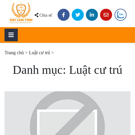
Skip
to
Chia sẻ:
content
Trang chủ
>
Luật cư trú
>
Danh mục:
Luật cư trú