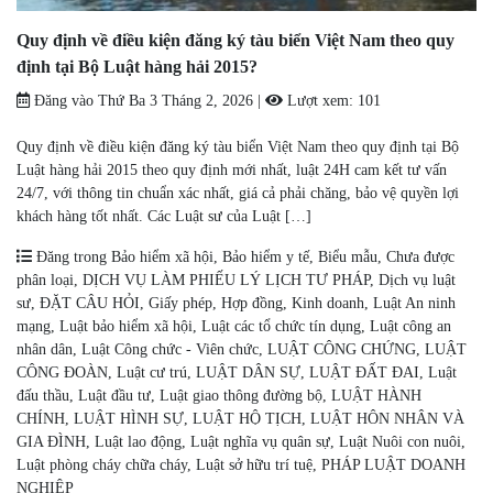
Quy định về điều kiện đăng ký tàu biển Việt Nam theo quy
định tại Bộ Luật hàng hải 2015?
Đăng vào
Thứ Ba 3 Tháng 2, 2026
|
Lượt xem:
101
Quy định về điều kiện đăng ký tàu biển Việt Nam theo quy định tại Bộ
Luật hàng hải 2015 theo quy định mới nhất, luật 24H cam kết tư vấn
24/7, với thông tin chuẩn xác nhất, giá cả phải chăng, bảo vệ quyền lợi
khách hàng tốt nhất. Các Luật sư của Luật […]
Đăng trong
Bảo hiểm xã hội
,
Bảo hiểm y tế
,
Biểu mẫu
,
Chưa được
phân loại
,
DỊCH VỤ LÀM PHIẾU LÝ LỊCH TƯ PHÁP
,
Dịch vụ luật
sư
,
ĐẶT CÂU HỎI
,
Giấy phép
,
Hợp đồng
,
Kinh doanh
,
Luật An ninh
mạng
,
Luật bảo hiểm xã hội
,
Luật các tổ chức tín dụng
,
Luật công an
nhân dân
,
Luật Công chức - Viên chức
,
LUẬT CÔNG CHỨNG
,
LUẬT
CÔNG ĐOÀN
,
Luật cư trú
,
LUẬT DÂN SỰ
,
LUẬT ĐẤT ĐAI
,
Luật
đấu thầu
,
Luật đầu tư
,
Luật giao thông đường bộ
,
LUẬT HÀNH
CHÍNH
,
LUẬT HÌNH SỰ
,
LUẬT HỘ TỊCH
,
LUẬT HÔN NHÂN VÀ
GIA ĐÌNH
,
Luật lao động
,
Luật nghĩa vụ quân sự
,
Luật Nuôi con nuôi
,
Luật phòng cháy chữa cháy
,
Luật sở hữu trí tuệ
,
PHÁP LUẬT DOANH
NGHIỆP