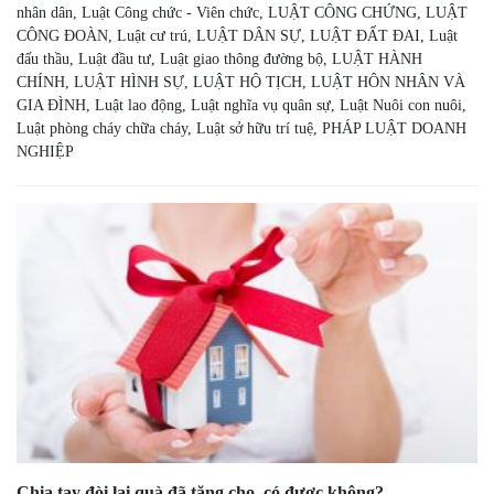
nhân dân
,
Luật Công chức - Viên chức
,
LUẬT CÔNG CHỨNG
,
LUẬT
CÔNG ĐOÀN
,
Luật cư trú
,
LUẬT DÂN SỰ
,
LUẬT ĐẤT ĐAI
,
Luật
đấu thầu
,
Luật đầu tư
,
Luật giao thông đường bộ
,
LUẬT HÀNH
CHÍNH
,
LUẬT HÌNH SỰ
,
LUẬT HỘ TỊCH
,
LUẬT HÔN NHÂN VÀ
GIA ĐÌNH
,
Luật lao động
,
Luật nghĩa vụ quân sự
,
Luật Nuôi con nuôi
,
Luật phòng cháy chữa cháy
,
Luật sở hữu trí tuệ
,
PHÁP LUẬT DOANH
NGHIỆP
Chia tay đòi lại quà đã tặng cho, có được không?