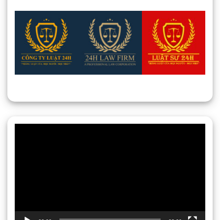
Trình
chơi
Video