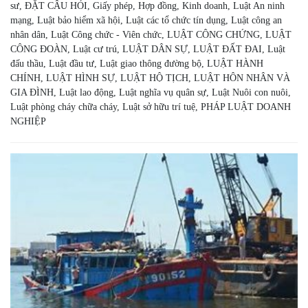
sư
,
ĐẶT CÂU HỎI
,
Giấy phép
,
Hợp đồng
,
Kinh doanh
,
Luật An ninh
mạng
,
Luật bảo hiểm xã hội
,
Luật các tổ chức tín dụng
,
Luật công an
nhân dân
,
Luật Công chức - Viên chức
,
LUẬT CÔNG CHỨNG
,
LUẬT
CÔNG ĐOÀN
,
Luật cư trú
,
LUẬT DÂN SỰ
,
LUẬT ĐẤT ĐAI
,
Luật
đấu thầu
,
Luật đầu tư
,
Luật giao thông đường bộ
,
LUẬT HÀNH
CHÍNH
,
LUẬT HÌNH SỰ
,
LUẬT HỘ TỊCH
,
LUẬT HÔN NHÂN VÀ
GIA ĐÌNH
,
Luật lao động
,
Luật nghĩa vụ quân sự
,
Luật Nuôi con nuôi
,
Luật phòng cháy chữa cháy
,
Luật sở hữu trí tuệ
,
PHÁP LUẬT DOANH
NGHIỆP