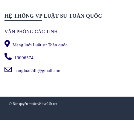
HỆ THỐNG VP LUẬT SƯ TOÀN QUỐC
VĂN PHÒNG CÁC TỈNH
Mạng lưới Luật sư Toàn quốc
19006574
hangluat24h@gmail.com
© Bản quyền thuộc về luat24h.net