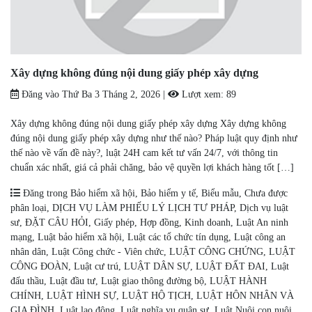
Xây dựng không đúng nội dung giấy phép xây dựng
Đăng vào
Thứ Ba 3 Tháng 2, 2026
|
Lượt xem:
89
Xây dựng không đúng nội dung giấy phép xây dựng Xây dựng không
đúng nội dung giấy phép xây dựng như thế nào? Pháp luật quy định như
thế nào về vấn đề này?, luật 24H cam kết tư vấn 24/7, với thông tin
chuẩn xác nhất, giá cả phải chăng, bảo vệ quyền lợi khách hàng tốt […]
Đăng trong
Bảo hiểm xã hội
,
Bảo hiểm y tế
,
Biểu mẫu
,
Chưa được
phân loại
,
DỊCH VỤ LÀM PHIẾU LÝ LỊCH TƯ PHÁP
,
Dịch vụ luật
sư
,
ĐẶT CÂU HỎI
,
Giấy phép
,
Hợp đồng
,
Kinh doanh
,
Luật An ninh
mạng
,
Luật bảo hiểm xã hội
,
Luật các tổ chức tín dụng
,
Luật công an
nhân dân
,
Luật Công chức - Viên chức
,
LUẬT CÔNG CHỨNG
,
LUẬT
CÔNG ĐOÀN
,
Luật cư trú
,
LUẬT DÂN SỰ
,
LUẬT ĐẤT ĐAI
,
Luật
đấu thầu
,
Luật đầu tư
,
Luật giao thông đường bộ
,
LUẬT HÀNH
CHÍNH
,
LUẬT HÌNH SỰ
,
LUẬT HỘ TỊCH
,
LUẬT HÔN NHÂN VÀ
GIA ĐÌNH
,
Luật lao động
,
Luật nghĩa vụ quân sự
,
Luật Nuôi con nuôi
,