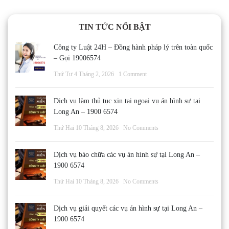
bài
viết
TIN TỨC NỔI BẬT
Công ty Luật 24H – Đồng hành pháp lý trên toàn quốc
– Gọi 19006574
Thứ Tư 4 Tháng 2, 2026
1 Comment
Dịch vụ làm thủ tục xin tại ngoại vụ án hình sự tại
Long An – 1900 6574
Thứ Hai 10 Tháng 8, 2026
No Comments
Dịch vụ bào chữa các vụ án hình sự tại Long An –
1900 6574
Thứ Hai 10 Tháng 8, 2026
No Comments
Dịch vụ giải quyết các vụ án hình sự tại Long An –
1900 6574