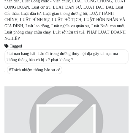
nhân dân
,
Luật Công chức - Viên chức
,
LUẬT CÔNG CHỨNG
,
LUẬT
CÔNG ĐOÀN
,
Luật cư trú
,
LUẬT DÂN SỰ
,
LUẬT ĐẤT ĐAI
,
Luật
đấu thầu
,
Luật đầu tư
,
Luật giao thông đường bộ
,
LUẬT HÀNH
CHÍNH
,
LUẬT HÌNH SỰ
,
LUẬT HỘ TỊCH
,
LUẬT HÔN NHÂN VÀ
GIA ĐÌNH
,
Luật lao động
,
Luật nghĩa vụ quân sự
,
Luật Nuôi con nuôi
,
Luật phòng cháy chữa cháy
,
Luật sở hữu trí tuệ
,
PHÁP LUẬT DOANH
NGHIỆP
Tagged
tai nạn hàng hải. Tàu đi trong đường thủy nội địa gây tai nạn mà
không thông báo có bị xử phạt không ?
,
Trách nhiệm thông báo sự cố