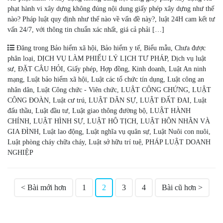
phạt hành vi xây dựng không đúng nội dung giấy phép xây dựng như thế
nào? Pháp luật quy định như thế nào về vấn đề này?, luật 24H cam kết tư
vấn 24/7, với thông tin chuẩn xác nhất, giá cả phải […]
Đăng trong
Bảo hiểm xã hội
,
Bảo hiểm y tế
,
Biểu mẫu
,
Chưa được
phân loại
,
DỊCH VỤ LÀM PHIẾU LÝ LỊCH TƯ PHÁP
,
Dịch vụ luật
sư
,
ĐẶT CÂU HỎI
,
Giấy phép
,
Hợp đồng
,
Kinh doanh
,
Luật An ninh
mạng
,
Luật bảo hiểm xã hội
,
Luật các tổ chức tín dụng
,
Luật công an
nhân dân
,
Luật Công chức - Viên chức
,
LUẬT CÔNG CHỨNG
,
LUẬT
CÔNG ĐOÀN
,
Luật cư trú
,
LUẬT DÂN SỰ
,
LUẬT ĐẤT ĐAI
,
Luật
đấu thầu
,
Luật đầu tư
,
Luật giao thông đường bộ
,
LUẬT HÀNH
CHÍNH
,
LUẬT HÌNH SỰ
,
LUẬT HỘ TỊCH
,
LUẬT HÔN NHÂN VÀ
GIA ĐÌNH
,
Luật lao động
,
Luật nghĩa vụ quân sự
,
Luật Nuôi con nuôi
,
Luật phòng cháy chữa cháy
,
Luật sở hữu trí tuệ
,
PHÁP LUẬT DOANH
NGHIỆP
Phân
<
Bài mới hơn
1
2
3
4
Bài cũ hơn
>
trang