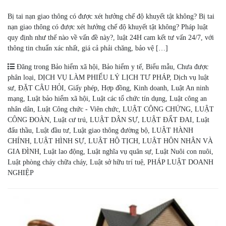
Bị tai nạn giao thông có được xét hưởng chế độ khuyết tật không? Bị tai
nạn giao thông có được xét hưởng chế độ khuyết tật không? Pháp luật
quy định như thế nào về vấn đề này?, luật 24H cam kết tư vấn 24/7, với
thông tin chuẩn xác nhất, giá cả phải chăng, bảo vệ […]
Đăng trong
Bảo hiểm xã hội
,
Bảo hiểm y tế
,
Biểu mẫu
,
Chưa được
phân loại
,
DỊCH VỤ LÀM PHIẾU LÝ LỊCH TƯ PHÁP
,
Dịch vụ luật
sư
,
ĐẶT CÂU HỎI
,
Giấy phép
,
Hợp đồng
,
Kinh doanh
,
Luật An ninh
mạng
,
Luật bảo hiểm xã hội
,
Luật các tổ chức tín dụng
,
Luật công an
nhân dân
,
Luật Công chức - Viên chức
,
LUẬT CÔNG CHỨNG
,
LUẬT
CÔNG ĐOÀN
,
Luật cư trú
,
LUẬT DÂN SỰ
,
LUẬT ĐẤT ĐAI
,
Luật
đấu thầu
,
Luật đầu tư
,
Luật giao thông đường bộ
,
LUẬT HÀNH
CHÍNH
,
LUẬT HÌNH SỰ
,
LUẬT HỘ TỊCH
,
LUẬT HÔN NHÂN VÀ
GIA ĐÌNH
,
Luật lao động
,
Luật nghĩa vụ quân sự
,
Luật Nuôi con nuôi
,
Luật phòng cháy chữa cháy
,
Luật sở hữu trí tuệ
,
PHÁP LUẬT DOANH
NGHIỆP