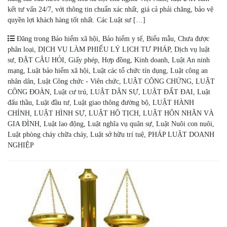
kết tư vấn 24/7, với thông tin chuẩn xác nhất, giá cả phải chăng, bảo vệ
quyền lợi khách hàng tốt nhất. Các Luật sư […]
Đăng trong
Bảo hiểm xã hội
,
Bảo hiểm y tế
,
Biểu mẫu
,
Chưa được
phân loại
,
DỊCH VỤ LÀM PHIẾU LÝ LỊCH TƯ PHÁP
,
Dịch vụ luật
sư
,
ĐẶT CÂU HỎI
,
Giấy phép
,
Hợp đồng
,
Kinh doanh
,
Luật An ninh
mạng
,
Luật bảo hiểm xã hội
,
Luật các tổ chức tín dụng
,
Luật công an
nhân dân
,
Luật Công chức - Viên chức
,
LUẬT CÔNG CHỨNG
,
LUẬT
CÔNG ĐOÀN
,
Luật cư trú
,
LUẬT DÂN SỰ
,
LUẬT ĐẤT ĐAI
,
Luật
đấu thầu
,
Luật đầu tư
,
Luật giao thông đường bộ
,
LUẬT HÀNH
CHÍNH
,
LUẬT HÌNH SỰ
,
LUẬT HỘ TỊCH
,
LUẬT HÔN NHÂN VÀ
GIA ĐÌNH
,
Luật lao động
,
Luật nghĩa vụ quân sự
,
Luật Nuôi con nuôi
,
Luật phòng cháy chữa cháy
,
Luật sở hữu trí tuệ
,
PHÁP LUẬT DOANH
NGHIỆP