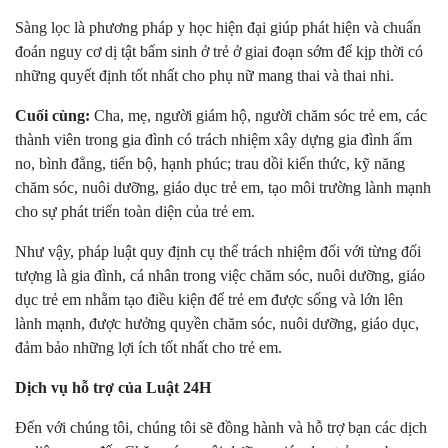
Sàng lọc là phương pháp y học hiện đại giúp phát hiện và chuẩn
đoán nguy cơ dị tật bẩm sinh ở trẻ ở giai đoạn sớm để kịp thời có
những quyết định tốt nhất cho phụ nữ mang thai và thai nhi.
Cuối cùng:
Cha, mẹ, người giám hộ, người chăm sóc trẻ em, các
thành viên trong gia đình có trách nhiệm xây dựng gia đình ấm
no, bình đẳng, tiến bộ, hạnh phúc; trau dồi kiến thức, kỹ năng
chăm sóc, nuôi dưỡng, giáo dục trẻ em, tạo môi trường lành mạnh
cho sự phát triển toàn diện của trẻ em.
Như vậy, pháp luật quy định cụ thể trách nhiệm đối với từng đối
tượng là gia đình, cá nhân trong việc chăm sóc, nuôi dưỡng, giáo
dục trẻ em nhằm tạo điều kiện để trẻ em được sống và lớn lên
lành mạnh, được hưởng quyền chăm sóc, nuôi dưỡng, giáo dục,
đảm bảo những lợi ích tốt nhất cho trẻ em.
Dịch vụ hỗ trợ của Luật 24H
Đến với chúng tôi, chúng tôi sẽ đồng hành và hỗ trợ bạn các dịch