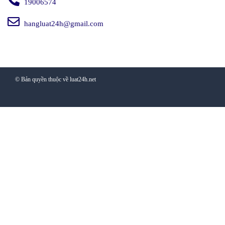
19006574
hangluat24h@gmail.com
© Bản quyền thuộc về luat24h.net