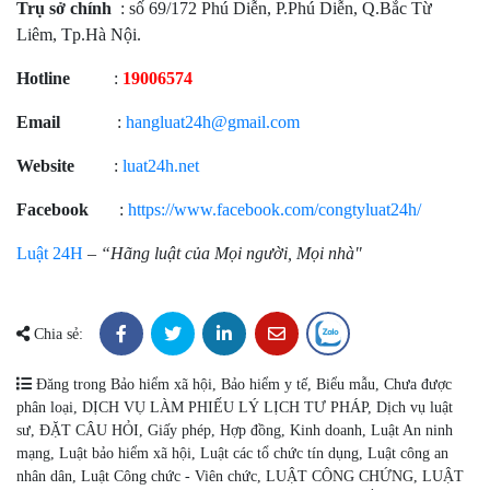
Trụ sở chính
: số 69/172 Phú Diễn, P.Phú Diễn, Q.Bắc Từ
Liêm, Tp.Hà Nội.
Hotline
:
19006574
Email
:
hangluat24h@gmail.com
Website
:
luat24h.net
Facebook
:
https://www.facebook.com/congtyluat24h/
Luật 24H
–
“Hãng luật của Mọi người, Mọi nhà"
Chia sẻ:
Đăng trong
Bảo hiểm xã hội
,
Bảo hiểm y tế
,
Biểu mẫu
,
Chưa được
phân loại
,
DỊCH VỤ LÀM PHIẾU LÝ LỊCH TƯ PHÁP
,
Dịch vụ luật
sư
,
ĐẶT CÂU HỎI
,
Giấy phép
,
Hợp đồng
,
Kinh doanh
,
Luật An ninh
mạng
,
Luật bảo hiểm xã hội
,
Luật các tổ chức tín dụng
,
Luật công an
nhân dân
,
Luật Công chức - Viên chức
,
LUẬT CÔNG CHỨNG
,
LUẬT