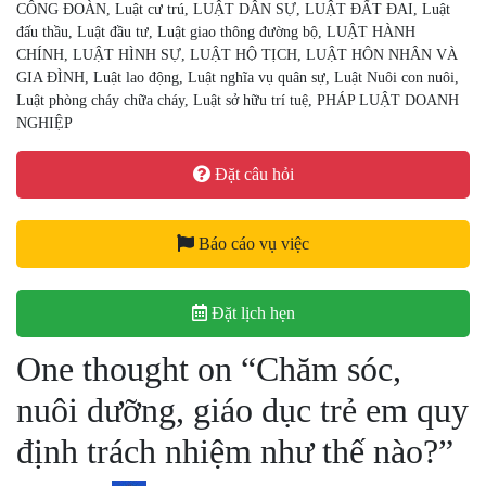
CÔNG ĐOÀN
,
Luật cư trú
,
LUẬT DÂN SỰ
,
LUẬT ĐẤT ĐAI
,
Luật
đấu thầu
,
Luật đầu tư
,
Luật giao thông đường bộ
,
LUẬT HÀNH
CHÍNH
,
LUẬT HÌNH SỰ
,
LUẬT HỘ TỊCH
,
LUẬT HÔN NHÂN VÀ
GIA ĐÌNH
,
Luật lao động
,
Luật nghĩa vụ quân sự
,
Luật Nuôi con nuôi
,
Luật phòng cháy chữa cháy
,
Luật sở hữu trí tuệ
,
PHÁP LUẬT DOANH
NGHIỆP
Đặt câu hỏi
Báo cáo vụ việc
Đặt lịch hẹn
One thought on “
Chăm sóc,
nuôi dưỡng, giáo dục trẻ em quy
định trách nhiệm như thế nào?
”