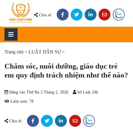
Skip
to
Chia sẻ:
content
Trang chủ
>
LUẬT DÂN SỰ
>
Chăm sóc, nuôi dưỡng, giáo dục trẻ
em quy định trách nhiệm như thế nào?
Đăng vào
Thứ Ba 3 Tháng 2, 2026
bở
Luật 24h
Lượt xem:
78
Chia sẻ: