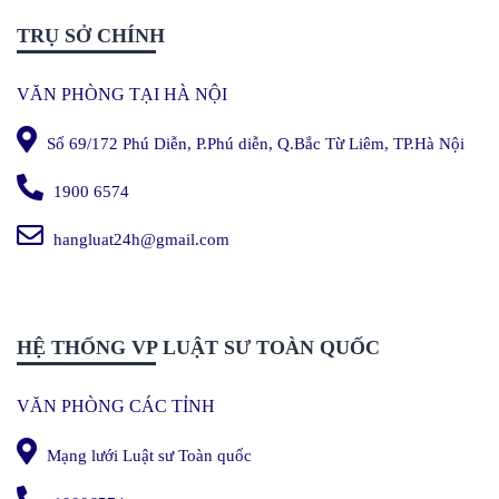
TRỤ SỞ CHÍNH
VĂN PHÒNG TẠI HÀ NỘI
Số 69/172 Phú Diễn, P.Phú diễn, Q.Bắc Từ Liêm, TP.Hà Nội
1900 6574
hangluat24h@gmail.com
HỆ THỐNG VP LUẬT SƯ TOÀN QUỐC
VĂN PHÒNG CÁC TỈNH
Mạng lưới Luật sư Toàn quốc