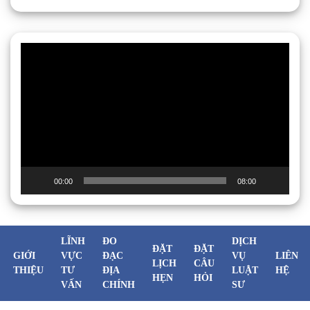
Trình
chơi
Video
00:00
08:00
LĨNH
ĐO
DỊCH
ĐẶT
ĐẶT
GIỚI
VỰC
ĐẠC
VỤ
LIÊN
LỊCH
CÂU
THIỆU
TƯ
ĐỊA
LUẬT
HỆ
HẸN
HỎI
VẤN
CHÍNH
SƯ