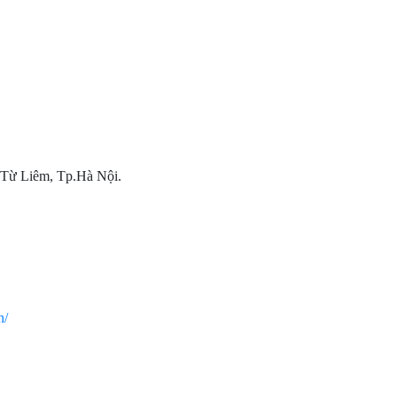
c Từ Liêm, Tp.Hà Nội.
h/