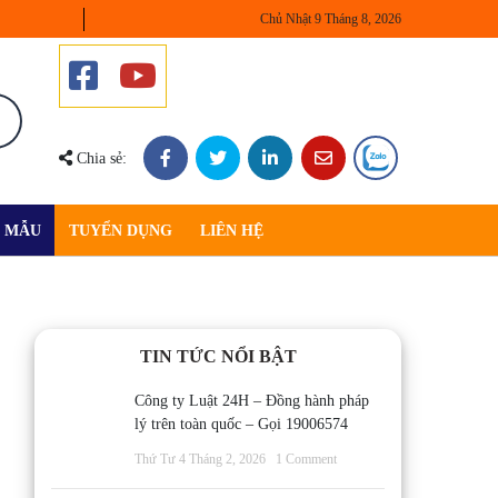
Chủ Nhật 9 Tháng 8, 2026
Chia sẻ:
U MẪU
TUYỂN DỤNG
LIÊN HỆ
TIN TỨC NỔI BẬT
Công ty Luật 24H – Đồng hành pháp
lý trên toàn quốc – Gọi 19006574
Thứ Tư 4 Tháng 2, 2026
1 Comment