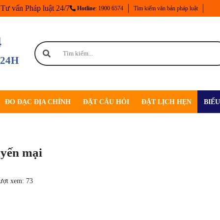
Tư vấn Pháp luật 24/7
Hotline
: 1900 6574
Tìm kiếm văn bản pháp luật
4
 24H
ĐO ĐẠC ĐỊA CHÍNH
ĐẶT CÂU HỎI
ĐẶT LỊCH HẸN
BIỂ
uyến mại
ượt xem:
73