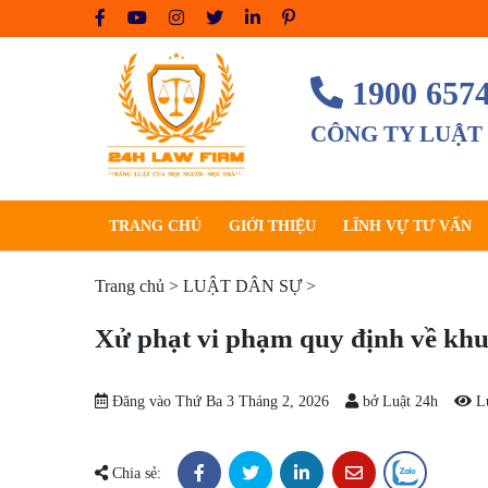
Skip
to
content
1900 657
CÔNG TY LUẬT
TRANG CHỦ
GIỚI THIỆU
LĨNH VỰ TƯ VẤN
Trang chủ
>
LUẬT DÂN SỰ
>
Xử phạt vi phạm quy định về kh
Đăng vào
Thứ Ba 3 Tháng 2, 2026
bở
Luật 24h
L
Chia sẻ: