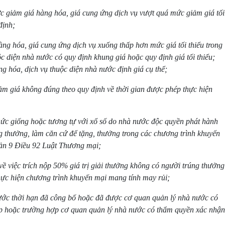
c giảm giá hàng hóa, giá cung ứng dịch vụ vượt quá mức giảm giá tối
định;
ng hóa, giá cung ứng dịch vụ xuống thấp hơn mức giá tối thiểu trong
c diện nhà nước có quy định khung giá hoặc quy định giá tối thiểu;
g hóa, dịch vụ thuộc diện nhà nước định giá cụ thể;
ảm giá không đúng theo quy định về thời gian được phép thực hiện
hức giống hoặc tương tự với xổ số do nhà nước độc quyền phát hành
ng thưởng, làm căn cứ để tặng, thưởng trong các chương trình khuyến
hoản 9 Điều 92 Luật Thương mại;
về việc trích nộp 50% giá trị giải thưởng không có người trúng thưởng
ực hiện chương trình khuyến mại mang tính may rủi;
ước thời hạn đã công bố hoặc đã được cơ quan quản lý nhà nước có
ép hoặc trường hợp cơ quan quản lý nhà nước có thẩm quyền xác nhận