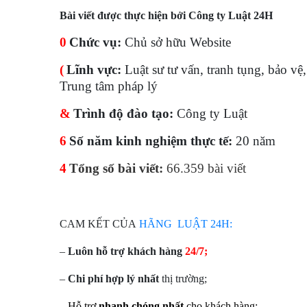
Bài viết được thực hiện bởi Công ty Luật 24H
0
Chức vụ:
Chủ sở hữu Website
(
Lĩnh vực:
Luật sư tư vấn, tranh tụng, bảo vệ
Trung tâm pháp lý
&
Trình độ đào tạo:
Công ty Luật
6
Số năm kinh nghiệm thực tế:
20 năm
4
Tổng số bài viết:
66.359 bài viết
CAM KẾT CỦA
HÃNG LUẬT 24H:
–
Luôn hỗ trợ khách hàng
24/7;
–
Chi phí hợp lý nhất
thị trường;
–
Hỗ trợ
nhanh chóng nhất
cho khách hàng;